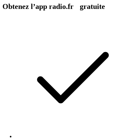
Obtenez l’app radio.fr gratuite