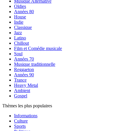
Musique Alternative
Oldies
Années 80
House
Indie
Classique
Jazz
Latino
Chillout
Film et Comédie musicale
Soul
Années 70
Musique traditionnelle
Reggaeton
Années 90
Trance
Heavy Metal
Ambient
Gospel
Thèmes les plus populaires
Informations
Culture
Sports