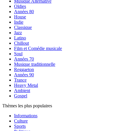
Musique Alternative
Oldies
Années 80
House
Indie
Classique
Jazz
Latino
Chillout
Film et Comédie musicale
Soul
Années 70
Musique traditionnelle
Reggaeton
Années 90
Trance
Heavy Metal
Ambient
Gospel
Thèmes les plus populaires
Informations
Culture
Sports