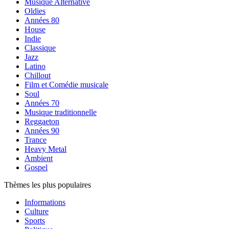
Musique Alternative
Oldies
Années 80
House
Indie
Classique
Jazz
Latino
Chillout
Film et Comédie musicale
Soul
Années 70
Musique traditionnelle
Reggaeton
Années 90
Trance
Heavy Metal
Ambient
Gospel
Thèmes les plus populaires
Informations
Culture
Sports