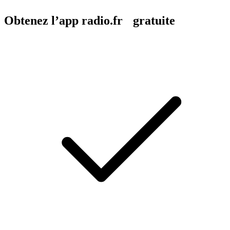
Obtenez l’app radio.fr gratuite