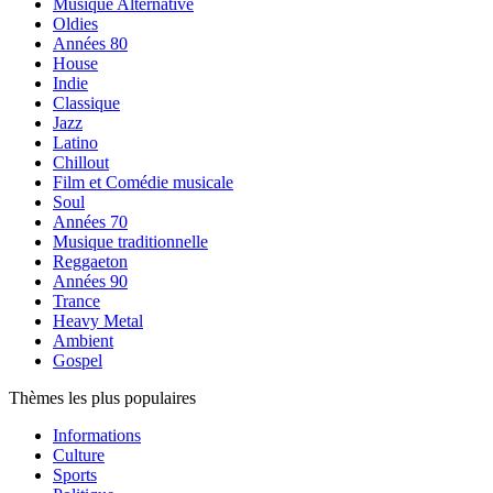
Musique Alternative
Oldies
Années 80
House
Indie
Classique
Jazz
Latino
Chillout
Film et Comédie musicale
Soul
Années 70
Musique traditionnelle
Reggaeton
Années 90
Trance
Heavy Metal
Ambient
Gospel
Thèmes les plus populaires
Informations
Culture
Sports