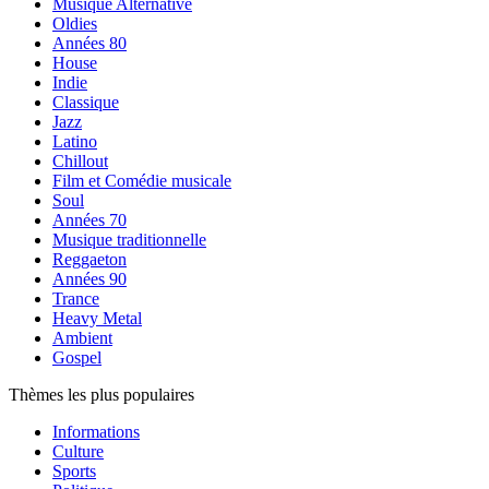
Musique Alternative
Oldies
Années 80
House
Indie
Classique
Jazz
Latino
Chillout
Film et Comédie musicale
Soul
Années 70
Musique traditionnelle
Reggaeton
Années 90
Trance
Heavy Metal
Ambient
Gospel
Thèmes les plus populaires
Informations
Culture
Sports