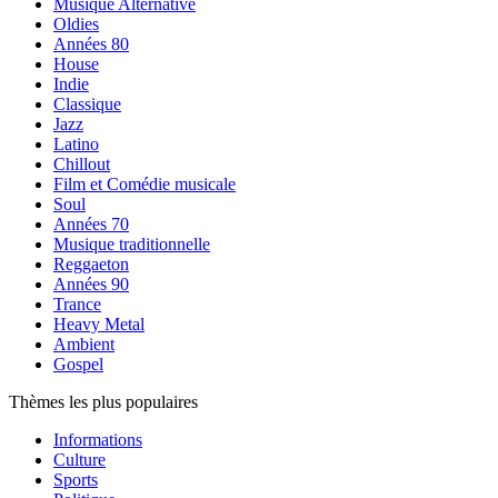
Musique Alternative
Oldies
Années 80
House
Indie
Classique
Jazz
Latino
Chillout
Film et Comédie musicale
Soul
Années 70
Musique traditionnelle
Reggaeton
Années 90
Trance
Heavy Metal
Ambient
Gospel
Thèmes les plus populaires
Informations
Culture
Sports