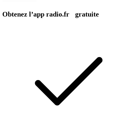
Obtenez l’app radio.fr gratuite