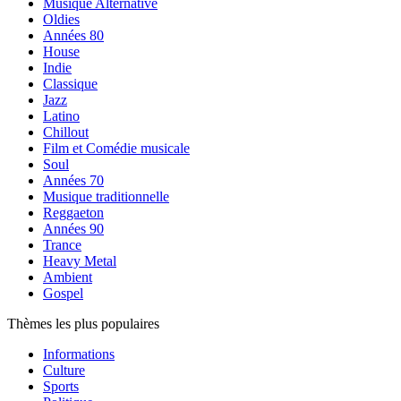
Musique Alternative
Oldies
Années 80
House
Indie
Classique
Jazz
Latino
Chillout
Film et Comédie musicale
Soul
Années 70
Musique traditionnelle
Reggaeton
Années 90
Trance
Heavy Metal
Ambient
Gospel
Thèmes les plus populaires
Informations
Culture
Sports