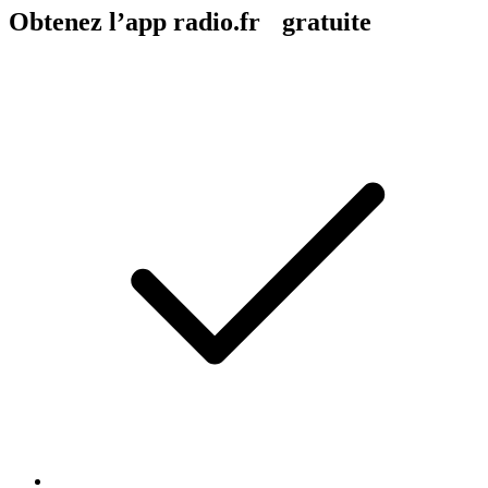
Obtenez l’app radio.fr gratuite