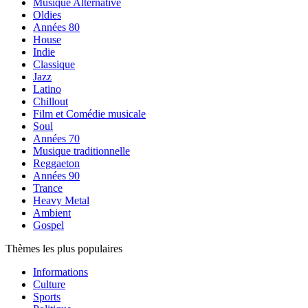
Musique Alternative
Oldies
Années 80
House
Indie
Classique
Jazz
Latino
Chillout
Film et Comédie musicale
Soul
Années 70
Musique traditionnelle
Reggaeton
Années 90
Trance
Heavy Metal
Ambient
Gospel
Thèmes les plus populaires
Informations
Culture
Sports