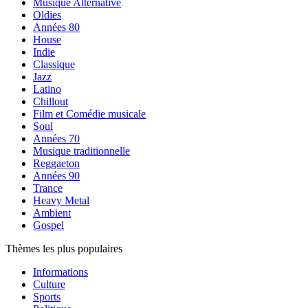
Musique Alternative
Oldies
Années 80
House
Indie
Classique
Jazz
Latino
Chillout
Film et Comédie musicale
Soul
Années 70
Musique traditionnelle
Reggaeton
Années 90
Trance
Heavy Metal
Ambient
Gospel
Thèmes les plus populaires
Informations
Culture
Sports