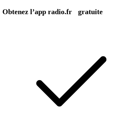
Obtenez l’app radio.fr gratuite