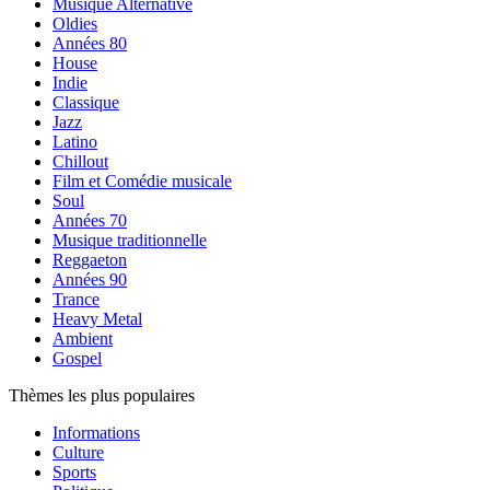
Musique Alternative
Oldies
Années 80
House
Indie
Classique
Jazz
Latino
Chillout
Film et Comédie musicale
Soul
Années 70
Musique traditionnelle
Reggaeton
Années 90
Trance
Heavy Metal
Ambient
Gospel
Thèmes les plus populaires
Informations
Culture
Sports