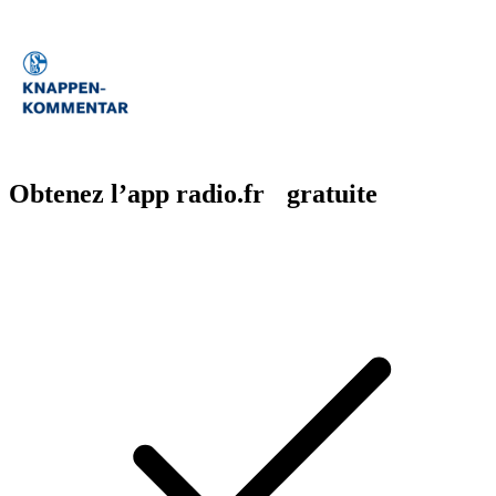
Obtenez l’app radio.fr gratuite