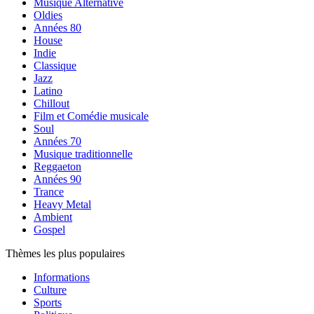
Musique Alternative
Oldies
Années 80
House
Indie
Classique
Jazz
Latino
Chillout
Film et Comédie musicale
Soul
Années 70
Musique traditionnelle
Reggaeton
Années 90
Trance
Heavy Metal
Ambient
Gospel
Thèmes les plus populaires
Informations
Culture
Sports