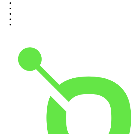
6
.
L'Heure Du Crime
7
.
Les grands dossiers de l'Histoire par Franck Ferrand
8
.
Transfert
9
.
HugoDécrypte - Actus et interviews
10
.
Small Talk - Konbini