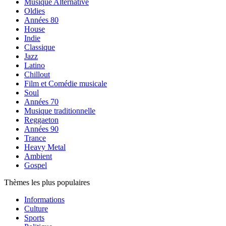
Musique Alternative
Oldies
Années 80
House
Indie
Classique
Jazz
Latino
Chillout
Film et Comédie musicale
Soul
Années 70
Musique traditionnelle
Reggaeton
Années 90
Trance
Heavy Metal
Ambient
Gospel
Thèmes les plus populaires
Informations
Culture
Sports