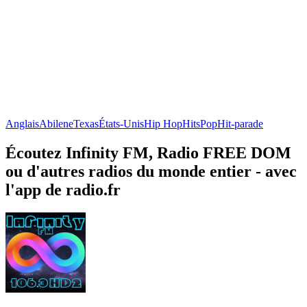
Anglais
Abilene
Texas
États-Unis
Hip Hop
Hits
Pop
Hit-parade
Écoutez Infinity FM, Radio FREE DOM
ou d'autres radios du monde entier - avec
l'app de radio.fr