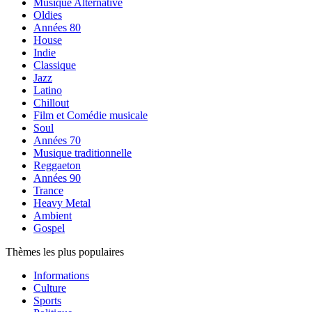
Musique Alternative
Oldies
Années 80
House
Indie
Classique
Jazz
Latino
Chillout
Film et Comédie musicale
Soul
Années 70
Musique traditionnelle
Reggaeton
Années 90
Trance
Heavy Metal
Ambient
Gospel
Thèmes les plus populaires
Informations
Culture
Sports