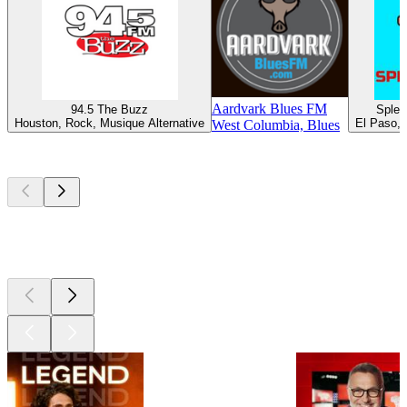
Aardvark Blues FM
94.5 The Buzz
Splen
Houston, Rock, Musique Alternative
El Paso, 
West Columbia, Blues
Les meilleurs
podcasts
Les meilleurs
podcasts
Les meilleurs
podcasts