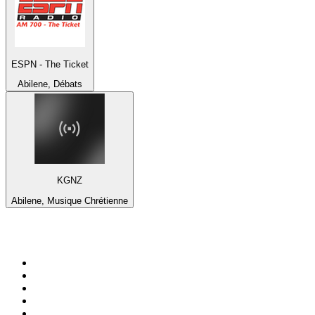
ESPN - The Ticket
Abilene, Débats
KGNZ
Abilene, Musique Chrétienne
Top 100 sur
radio.fr
1
.
RTL
2
.
RMC Info Talk Sport
3
.
France Info
4
.
Europe 1
5
.
France Inter