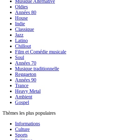
Musique Alternative
Oldies
Années 80
House
Indie
Classique
Jazz
Latino
Chillout
Film et Comédie musicale
Soul
Années 70
Musique traditionnelle
Reggaeton
Années 90
Trance
Heavy Metal
Ambient
Gospel
Thèmes les plus populaires
Informations
Culture
Sports