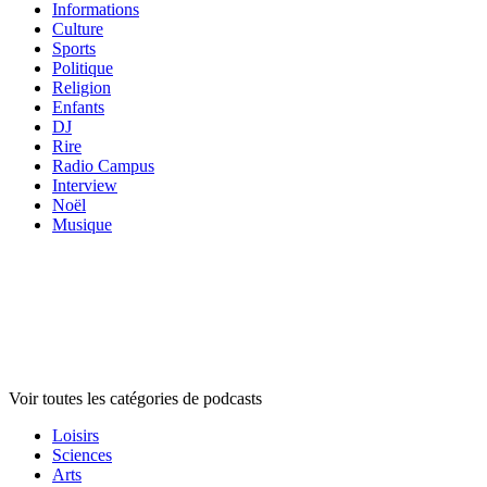
Informations
Culture
Sports
Politique
Religion
Enfants
DJ
Rire
Radio Campus
Interview
Noël
Musique
Catégories de
podcasts
Catégories de
podcasts
Catégories de
podcasts
Voir toutes les catégories de podcasts
Loisirs
Sciences
Arts