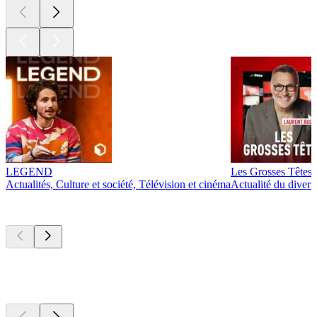
LEGEND
Les Grosses Têtes
Actualités, Culture et société, Télévision et cinéma
Actualité du diver
Actuellement
populaire
Actuellement
populaire
Actuellement
populaire