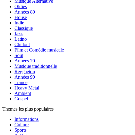
Musique Alternative
Oldies
Années 80
House
Indie
Classique
Jazz
Latino
Chillout
Film et Comédie musicale
Soul
Années 70
Musique traditionnelle
Reggaeton
Années 90
Trance
Heavy Metal
Ambient
Gospel
Thèmes les plus populaires
Informations
Culture
Sports