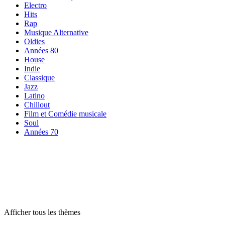
Electro
Hits
Rap
Musique Alternative
Oldies
Années 80
House
Indie
Classique
Jazz
Latino
Chillout
Film et Comédie musicale
Soul
Années 70
Radios par
thème
Radios par
thème
Radios par
thème
Afficher tous les thèmes