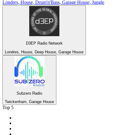
Londres, House, Drum'n'Bass, Garage House, Jungle
D3EP Radio Network
Londres, House, Deep House, Garage House
Subzero Radio
Twickenham, Garage House
Top 5
1
.
Radio FREE DOM
2
.
RMC Info Talk Sport
3
.
RTL
4
.
Radio Sans Pub