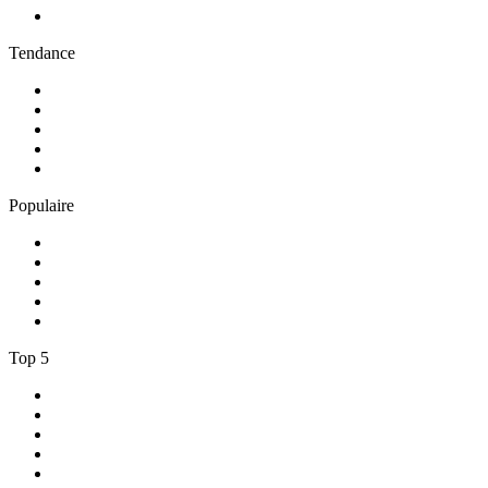
5
.
RCI Martinique
Tendance
1
.
Skyrock
2
.
NOSTALGIE
3
.
RTL2
4
.
CHERIE FM
5
.
France Inter
Populaire
1
.
NRJ
2
.
EUROPE 2
3
.
RCI Guadeloupe
4
.
Chante France
5
.
Europe 1
Top 5
1
.
Radio FREE DOM
2
.
RMC Info Talk Sport
3
.
RTL
4
.
Radio Sans Pub
5
.
RCI Martinique