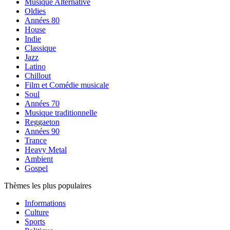
Musique Alternative
Oldies
Années 80
House
Indie
Classique
Jazz
Latino
Chillout
Film et Comédie musicale
Soul
Années 70
Musique traditionnelle
Reggaeton
Années 90
Trance
Heavy Metal
Ambient
Gospel
Thèmes les plus populaires
Informations
Culture
Sports