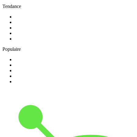
Tendance
1
.
Skyrock
2
.
NOSTALGIE
3
.
RTL2
4
.
CHERIE FM
5
.
France Inter
Populaire
1
.
NRJ
2
.
EUROPE 2
3
.
RCI Guadeloupe
4
.
Chante France
5
.
Europe 1