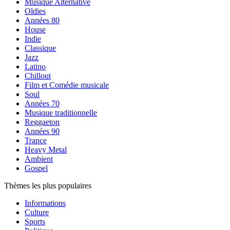
Musique Alternative
Oldies
Années 80
House
Indie
Classique
Jazz
Latino
Chillout
Film et Comédie musicale
Soul
Années 70
Musique traditionnelle
Reggaeton
Années 90
Trance
Heavy Metal
Ambient
Gospel
Thèmes les plus populaires
Informations
Culture
Sports