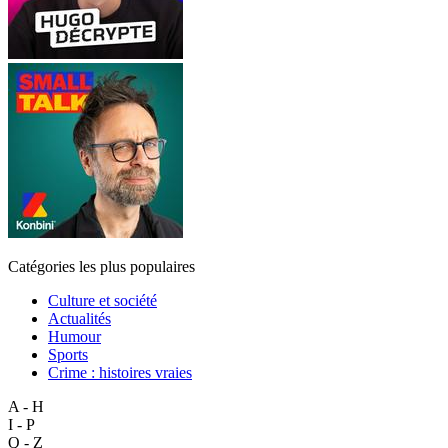
Catégories les plus populaires
Culture et société
Actualités
Humour
Sports
Crime : histoires vraies
A - H
I - P
Q - Z