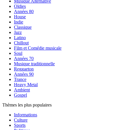
Musique Alternative
Oldies
Années 80
House
Indie
Classique
Jazz
Latino
Chillout
Film et Comédie musicale
Soul
Années 70
Musique traditionnelle
Reggaeton
Années 90
Trance
Heavy Metal
Ambient
Gospel
Thèmes les plus populaires
Informations
Culture
Sports