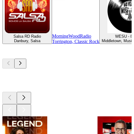
MorningWoodRadio
Salsa RD Radio
WESU - 8
Danbury, Salsa
Middletown, Musiq
Torrington, Classic Rock
Les meilleurs
podcasts
Les meilleurs
podcasts
Les meilleurs
podcasts