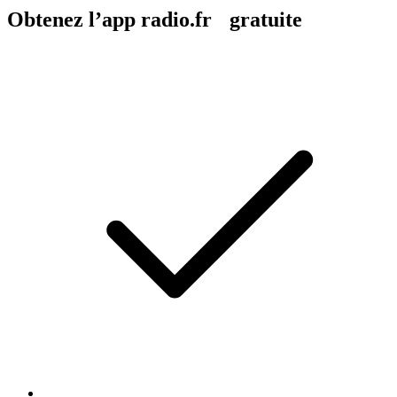
Obtenez l’app radio.fr gratuite