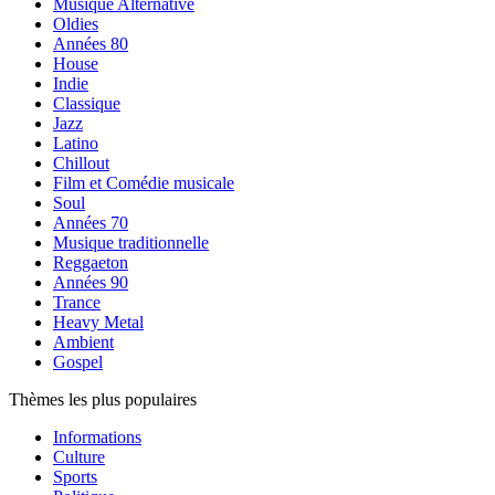
Musique Alternative
Oldies
Années 80
House
Indie
Classique
Jazz
Latino
Chillout
Film et Comédie musicale
Soul
Années 70
Musique traditionnelle
Reggaeton
Années 90
Trance
Heavy Metal
Ambient
Gospel
Thèmes les plus populaires
Informations
Culture
Sports