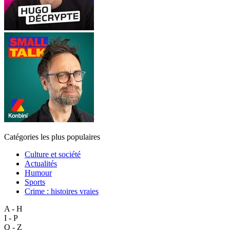
Catégories les plus populaires
Culture et société
Actualités
Humour
Sports
Crime : histoires vraies
A - H
I - P
Q - Z