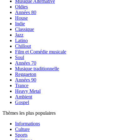
Musique Alternative
Oldies
Années 80
House
Indie
Classique
Jazz
Latino
Chillout
Film et Comédie musicale
Soul
Années 70
Musique traditionnelle
Reggaeton
Années 90
Trance
Heavy Metal
Ambient
Gospel
Thèmes les plus populaires
Informations
Culture
Sports