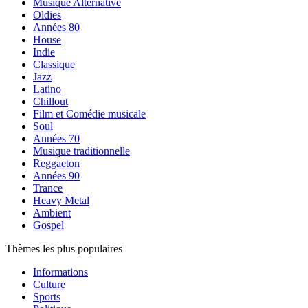
Musique Alternative
Oldies
Années 80
House
Indie
Classique
Jazz
Latino
Chillout
Film et Comédie musicale
Soul
Années 70
Musique traditionnelle
Reggaeton
Années 90
Trance
Heavy Metal
Ambient
Gospel
Thèmes les plus populaires
Informations
Culture
Sports