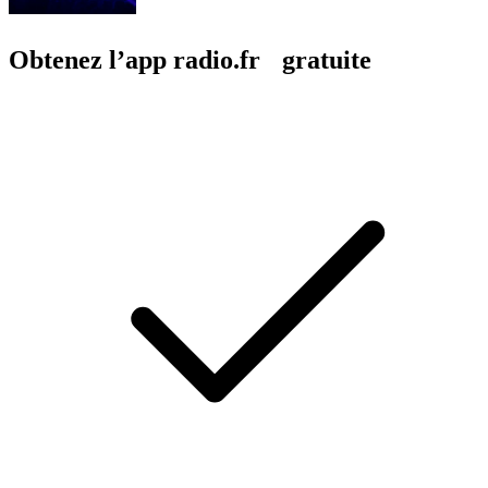
Obtenez l’app radio.fr gratuite