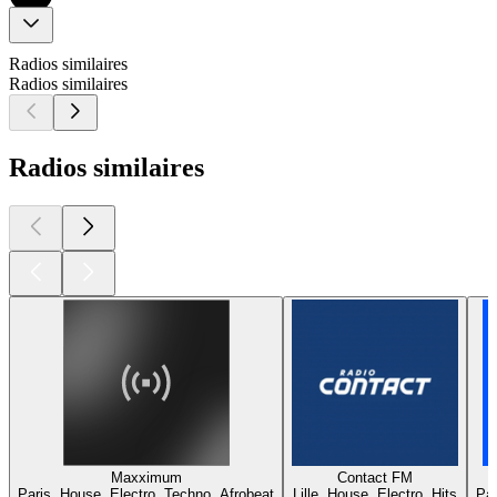
Radios similaires
Radios similaires
Radios similaires
Maxximum
Contact FM
Paris, House, Electro, Techno, Afrobeat
Lille, House, Electro, Hits
Par