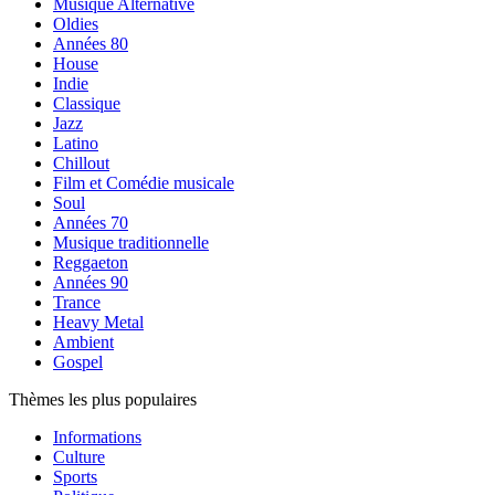
Musique Alternative
Oldies
Années 80
House
Indie
Classique
Jazz
Latino
Chillout
Film et Comédie musicale
Soul
Années 70
Musique traditionnelle
Reggaeton
Années 90
Trance
Heavy Metal
Ambient
Gospel
Thèmes les plus populaires
Informations
Culture
Sports