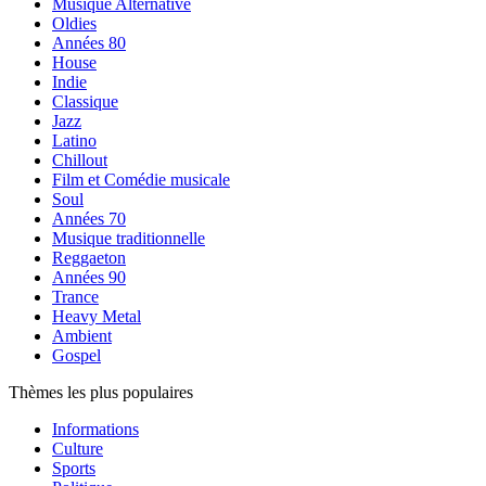
Musique Alternative
Oldies
Années 80
House
Indie
Classique
Jazz
Latino
Chillout
Film et Comédie musicale
Soul
Années 70
Musique traditionnelle
Reggaeton
Années 90
Trance
Heavy Metal
Ambient
Gospel
Thèmes les plus populaires
Informations
Culture
Sports