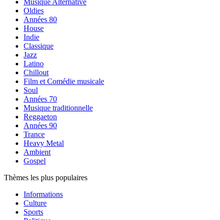
Musique Alternative
Oldies
Années 80
House
Indie
Classique
Jazz
Latino
Chillout
Film et Comédie musicale
Soul
Années 70
Musique traditionnelle
Reggaeton
Années 90
Trance
Heavy Metal
Ambient
Gospel
Thèmes les plus populaires
Informations
Culture
Sports