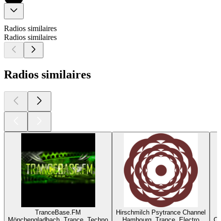
Radios similaires
Radios similaires
Radios similaires
TranceBase.FM
Hirschmilch Psytrance Channel
Mönchengladbach, Trance, Techno
Hambourg, Trance, Electro
Or