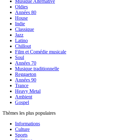
Musique Alternative
Oldies
Années 80
House
Indie
Classique
Jazz
Latino
Chillout
Film et Comédie musicale
Soul
Années 70
Musique traditionnelle
Reggaeton
Années 90
Trance
Heavy Metal
Ambient
Gospel
Thèmes les plus populaires
Informations
Culture
Sports