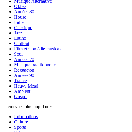
Musique Alternative
Oldies
Années 80
House
Indie
Classique
Jazz
Latino
Chillout
Film et Comédie musicale
Soul
Années 70
Musique traditionnelle
Reggaeton
Années 90
Trance
Heavy Metal
Ambient
Gospel
Thèmes les plus populaires
Informations
Culture
Sports