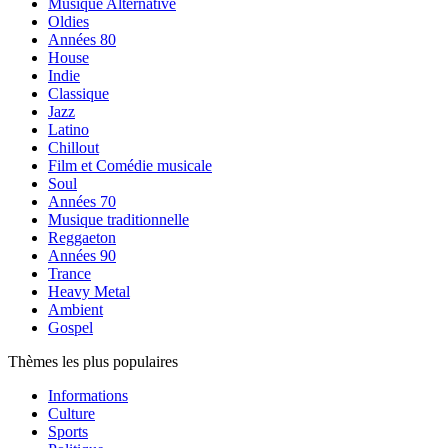
Musique Alternative
Oldies
Années 80
House
Indie
Classique
Jazz
Latino
Chillout
Film et Comédie musicale
Soul
Années 70
Musique traditionnelle
Reggaeton
Années 90
Trance
Heavy Metal
Ambient
Gospel
Thèmes les plus populaires
Informations
Culture
Sports