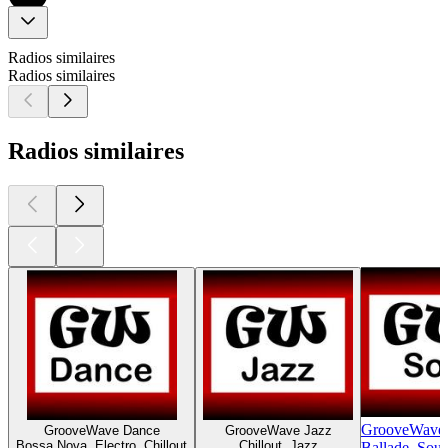
Radios similaires
Radios similaires
Radios similaires
GrooveWave 
GrooveWave Dance
GrooveWave Jazz
Bossa Nova, Electro, Chillout
Chillout, Jazz
Ballade, Soul