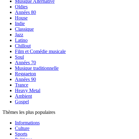
Musique Alternative
Oldies
Années 80
House
Indie
Classique
Jazz
Latino
Chillout
Film et Comédie musicale
Soul
Années 70
Musique traditionnelle
Reggaeton
Années 90
Trance
Heavy Metal
Ambient
Gospel
Thèmes les plus populaires
Informations
Culture
Sports