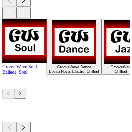
GrooveWave Soul
GrooveWave Dance
GrooveWave
Bossa Nova, Electro, Chillout
Chillout, 
Ballade, Soul
Les meilleurs
podcasts
Les meilleurs
podcasts
Les meilleurs
podcasts