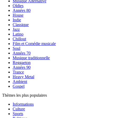
Musique Alternative
Oldies
Années 80
House
Indie
Classique
Jazz
Latino
Chillout
Film et Comédie musicale
Soul
Années 70
Musique traditionnelle
Reggaeton
Années 90
Trance
Heavy Metal
Ambient
Gospel
Thèmes les plus populaires
Informations
Culture
Sports