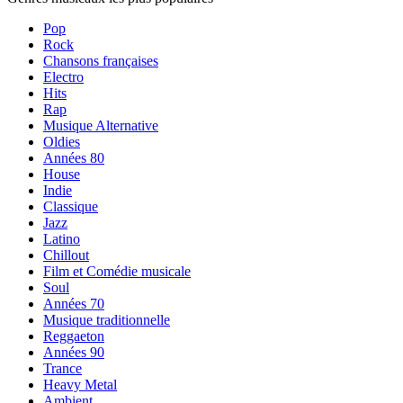
Pop
Rock
Chansons françaises
Electro
Hits
Rap
Musique Alternative
Oldies
Années 80
House
Indie
Classique
Jazz
Latino
Chillout
Film et Comédie musicale
Soul
Années 70
Musique traditionnelle
Reggaeton
Années 90
Trance
Heavy Metal
Ambient