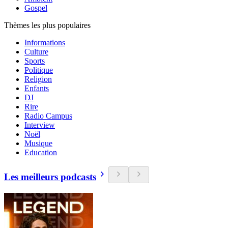
Gospel
Thèmes les plus populaires
Informations
Culture
Sports
Politique
Religion
Enfants
DJ
Rire
Radio Campus
Interview
Noël
Musique
Education
Les meilleurs podcasts