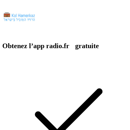
Obtenez l’app radio.fr gratuite