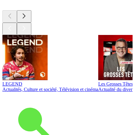
Les meilleurs
podcasts
LEGEND
Les Grosses Têtes
Actualités, Culture et société, Télévision et cinéma
Actualité du diver