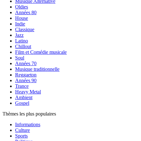
Musique Alternative
Oldies
Années 80
House
Indie
Classique
Jazz
Latino
Chillout
Film et Comédie musicale
Soul
Années 70
Musique traditionnelle
Reggaeton
Années 90
Trance
Heavy Metal
Ambient
Gospel
Thèmes les plus populaires
Informations
Culture
Sports