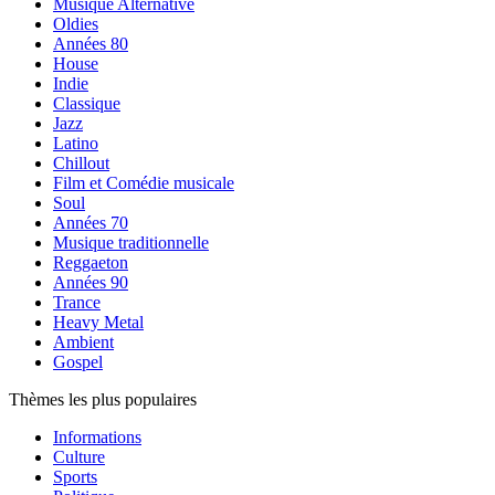
Musique Alternative
Oldies
Années 80
House
Indie
Classique
Jazz
Latino
Chillout
Film et Comédie musicale
Soul
Années 70
Musique traditionnelle
Reggaeton
Années 90
Trance
Heavy Metal
Ambient
Gospel
Thèmes les plus populaires
Informations
Culture
Sports