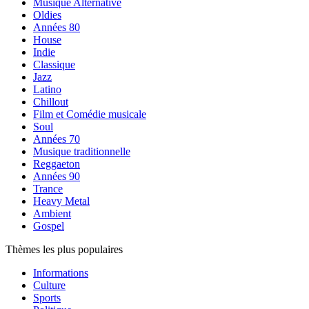
Musique Alternative
Oldies
Années 80
House
Indie
Classique
Jazz
Latino
Chillout
Film et Comédie musicale
Soul
Années 70
Musique traditionnelle
Reggaeton
Années 90
Trance
Heavy Metal
Ambient
Gospel
Thèmes les plus populaires
Informations
Culture
Sports