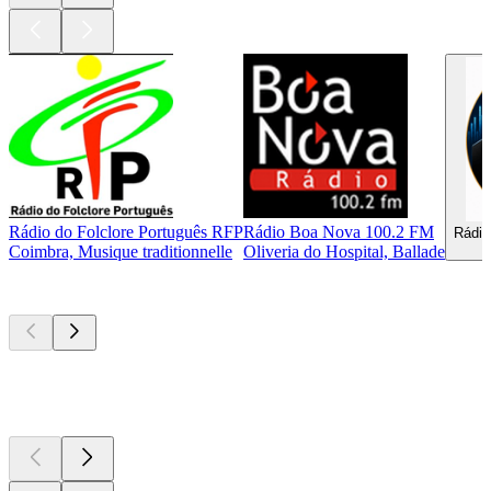
Rádio do Folclore Português RFP
Rádio Boa Nova 100.2 FM
Rádio
Coimbra, Musique traditionnelle
Oliveria do Hospital, Ballade
Les meilleurs
podcasts
Les meilleurs
podcasts
Les meilleurs
podcasts