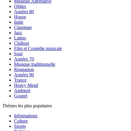
Musique Alternative
Oldies
Années 80
House
Indie
Classique
Jazz
Latino
Chillout
Film et Comédie musicale
Soul
Années 70
Musique traditionnelle
Reggaeton
Années 90
Trance
Heavy Metal
Ambient
Gospel
Thèmes les plus populaires
Informations
Culture
Sports