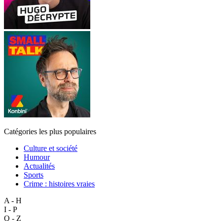
Catégories les plus populaires
Culture et société
Humour
Actualités
Sports
Crime : histoires vraies
A - H
I - P
Q - Z