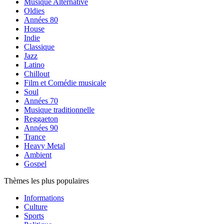
Musique Alternative
Oldies
Années 80
House
Indie
Classique
Jazz
Latino
Chillout
Film et Comédie musicale
Soul
Années 70
Musique traditionnelle
Reggaeton
Années 90
Trance
Heavy Metal
Ambient
Gospel
Thèmes les plus populaires
Informations
Culture
Sports