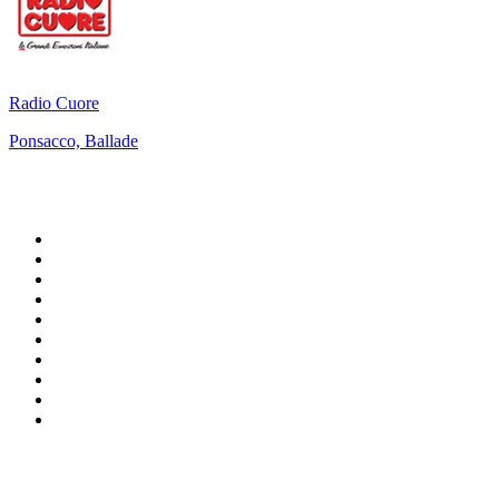
Radio Cuore
Ponsacco, Ballade
Top 100 sur
radio.fr
1
.
RTL
2
.
RMC Info Talk Sport
3
.
France Info
4
.
Europe 1
5
.
France Inter
6
.
Radio FREE DOM
7
.
NOSTALGIE
8
.
Tropiques FM
9
.
CHERIE FM
10
.
RTL2
Top 100 des podcasts en
France