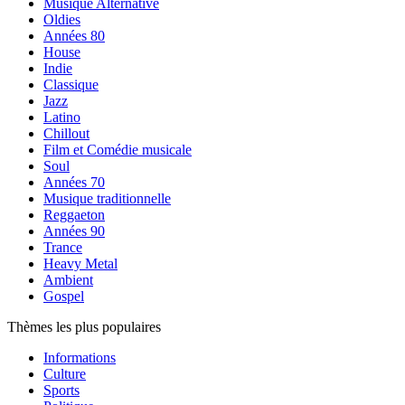
Musique Alternative
Oldies
Années 80
House
Indie
Classique
Jazz
Latino
Chillout
Film et Comédie musicale
Soul
Années 70
Musique traditionnelle
Reggaeton
Années 90
Trance
Heavy Metal
Ambient
Gospel
Thèmes les plus populaires
Informations
Culture
Sports