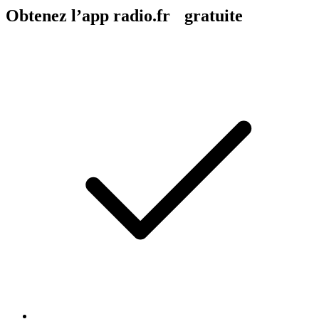
Obtenez l’app radio.fr gratuite