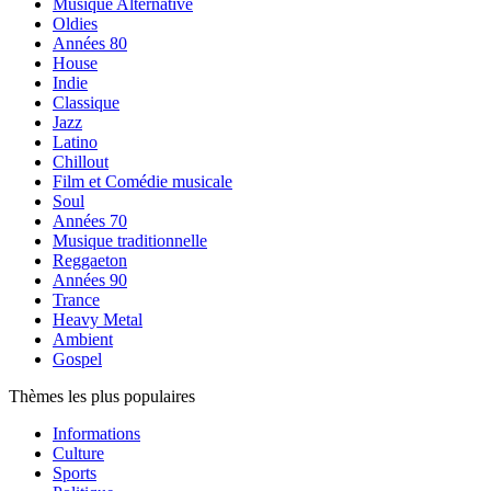
Musique Alternative
Oldies
Années 80
House
Indie
Classique
Jazz
Latino
Chillout
Film et Comédie musicale
Soul
Années 70
Musique traditionnelle
Reggaeton
Années 90
Trance
Heavy Metal
Ambient
Gospel
Thèmes les plus populaires
Informations
Culture
Sports