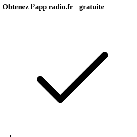
Obtenez l’app radio.fr gratuite