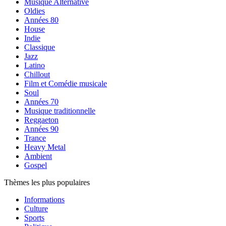
Musique Alternative
Oldies
Années 80
House
Indie
Classique
Jazz
Latino
Chillout
Film et Comédie musicale
Soul
Années 70
Musique traditionnelle
Reggaeton
Années 90
Trance
Heavy Metal
Ambient
Gospel
Thèmes les plus populaires
Informations
Culture
Sports