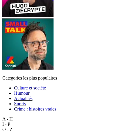
Catégories les plus populaires
Culture et société
Humour
Actualités
Sports
Crime : histoires vraies
A - H
I - P
Q - Z