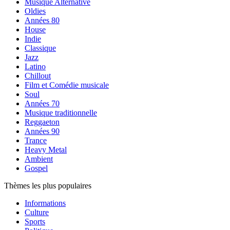
Musique Alternative
Oldies
Années 80
House
Indie
Classique
Jazz
Latino
Chillout
Film et Comédie musicale
Soul
Années 70
Musique traditionnelle
Reggaeton
Années 90
Trance
Heavy Metal
Ambient
Gospel
Thèmes les plus populaires
Informations
Culture
Sports