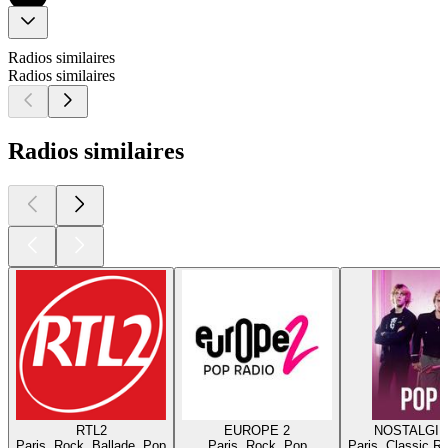
Radios similaires
Radios similaires
Radios similaires
RTL2
EUROPE 2
NOSTALGIE
Paris, Rock, Ballade, Pop
Paris, Rock, Pop
Paris, Classic R