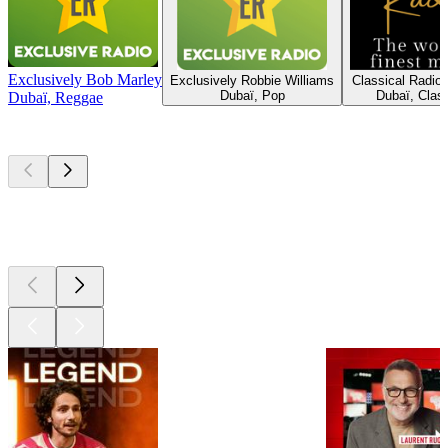
Exclusively Bob Marley
Exclusively Robbie Williams
Classical Radio
Dubaï, Pop
Dubaï, Clas
Dubaï, Reggae
Les meilleurs
podcasts
Les meilleurs
podcasts
Les meilleurs
podcasts