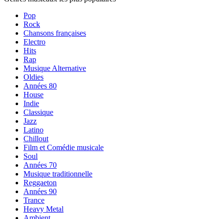
Pop
Rock
Chansons françaises
Electro
Hits
Rap
Musique Alternative
Oldies
Années 80
House
Indie
Classique
Jazz
Latino
Chillout
Film et Comédie musicale
Soul
Années 70
Musique traditionnelle
Reggaeton
Années 90
Trance
Heavy Metal
Ambient