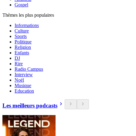
Gospel
Thèmes les plus populaires
Informations
Culture
Sports
Politique
Religion
Enfants
DJ
Rire
Radio Campus
Interview
Noël
Musique
Education
Les meilleurs podcasts