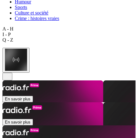
Humour
Sports
Culture et société
Crime : histoires vraies
A - H
I - P
Q - Z
En savoir plus
En savoir plus