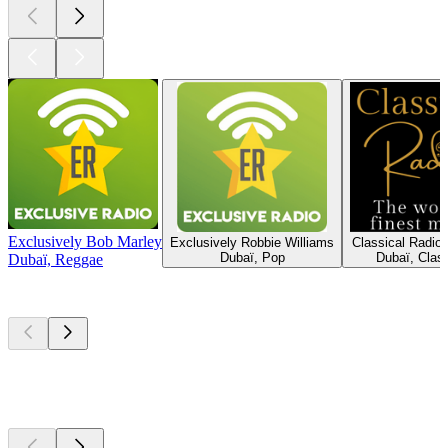
Exclusively Bob Marley
Exclusively Robbie Williams
Classical Radio
Dubaï, Pop
Dubaï, Clas
Dubaï, Reggae
Les meilleurs
podcasts
Les meilleurs
podcasts
Les meilleurs
podcasts