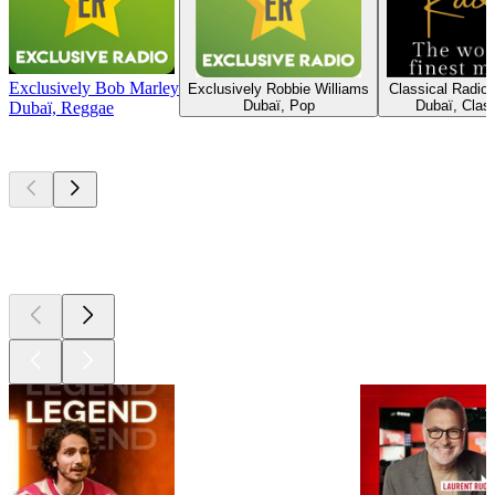
Exclusively Bob Marley
Exclusively Robbie Williams
Classical Radio
Dubaï, Pop
Dubaï, Clas
Dubaï, Reggae
Les meilleurs
podcasts
Les meilleurs
podcasts
Les meilleurs
podcasts