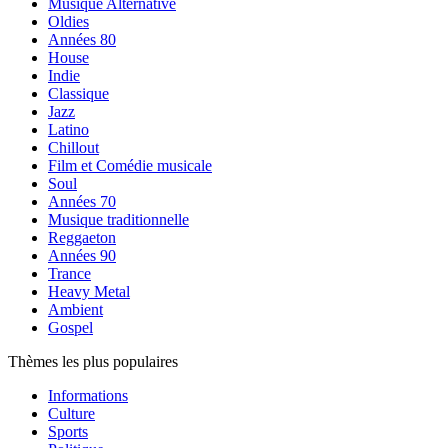
Musique Alternative
Oldies
Années 80
House
Indie
Classique
Jazz
Latino
Chillout
Film et Comédie musicale
Soul
Années 70
Musique traditionnelle
Reggaeton
Années 90
Trance
Heavy Metal
Ambient
Gospel
Thèmes les plus populaires
Informations
Culture
Sports