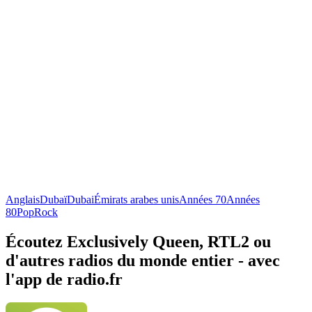
Anglais
Dubaï
Dubai
Émirats arabes unis
Années 70
Années
80
Pop
Rock
Écoutez Exclusively Queen, RTL2 ou
d'autres radios du monde entier - avec
l'app de radio.fr