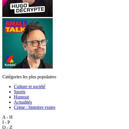
Catégories les plus populaires
Culture et société
Sports
Humour
Actualités
Crime : histoires vraies
A - H
I - P
Q - Z