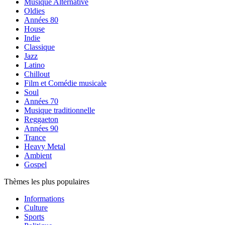
Musique Alternative
Oldies
Années 80
House
Indie
Classique
Jazz
Latino
Chillout
Film et Comédie musicale
Soul
Années 70
Musique traditionnelle
Reggaeton
Années 90
Trance
Heavy Metal
Ambient
Gospel
Thèmes les plus populaires
Informations
Culture
Sports