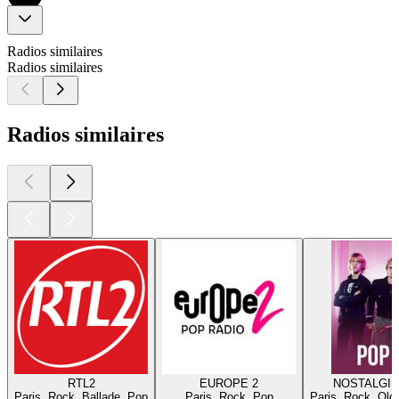
Radios similaires
Radios similaires
Radios similaires
RTL2
EUROPE 2
NOSTALGIE
Paris, Rock, Ballade, Pop
Paris, Rock, Pop
Paris, Rock, Old