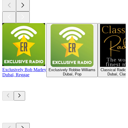
Exclusively Bob Marley
Exclusively Robbie Williams
Classical Radio
Dubaï, Pop
Dubaï, Clas
Dubaï, Reggae
Les meilleurs
podcasts
Les meilleurs
podcasts
Les meilleurs
podcasts