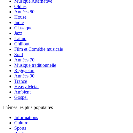
Musique Alternative
Oldies
Années 80
House
Indie
Classique
Jazz
Latino
Chillout
Film et Comédie musicale
Soul
Années 70
Musique traditionnelle
Reggaeton
Années 90
Trance
Heavy Metal
Ambient
Gospel
Thèmes les plus populaires
Informations
Culture
Sports