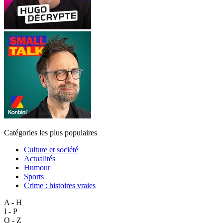
Catégories les plus populaires
Culture et société
Actualités
Humour
Sports
Crime : histoires vraies
A - H
I - P
Q - Z