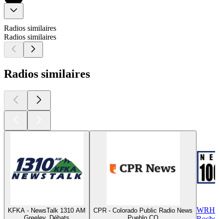
Radios similaires
Radios similaires
Radios similaires
WRHL 
KFKA - NewsTalk 1310 AM
CPR - Colorado Public Radio News
Greeley, Débats
Pueblo CO
Rochel