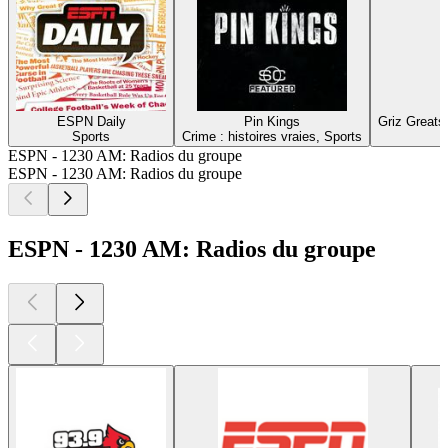
ESPN Daily
Pin Kings
Griz Greats
Sports
Crime : histoires vraies, Sports
ESPN - 1230 AM: Radios du groupe
ESPN - 1230 AM: Radios du groupe
ESPN - 1230 AM: Radios du groupe