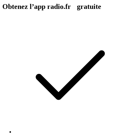
Obtenez l’app radio.fr gratuite