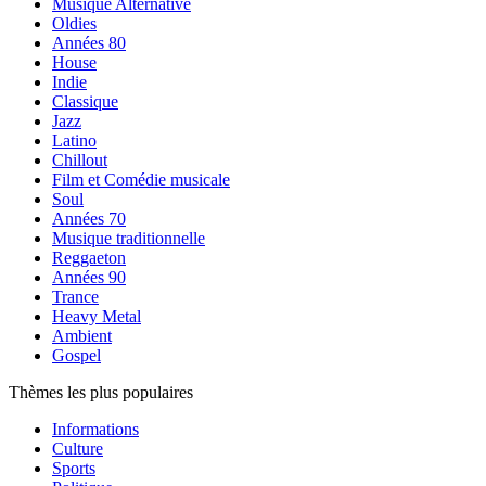
Musique Alternative
Oldies
Années 80
House
Indie
Classique
Jazz
Latino
Chillout
Film et Comédie musicale
Soul
Années 70
Musique traditionnelle
Reggaeton
Années 90
Trance
Heavy Metal
Ambient
Gospel
Thèmes les plus populaires
Informations
Culture
Sports