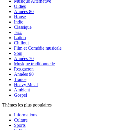
Musique Alternative
Oldies
Années 80
House
Indie
Classique
Jazz
Latino
Chillout
Film et Comédie musicale
Soul
Années 70
Musique traditionnelle
Reggaeton
Années 90
Trance
Heavy Metal
Ambient
Gospel
Thèmes les plus populaires
Informations
Culture
Sports