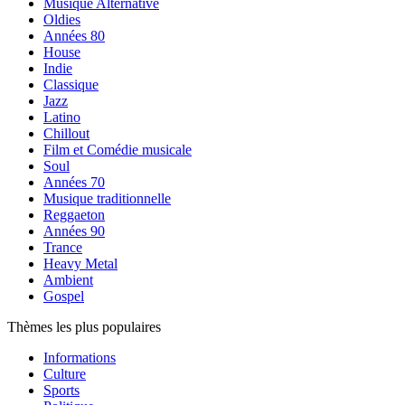
Musique Alternative
Oldies
Années 80
House
Indie
Classique
Jazz
Latino
Chillout
Film et Comédie musicale
Soul
Années 70
Musique traditionnelle
Reggaeton
Années 90
Trance
Heavy Metal
Ambient
Gospel
Thèmes les plus populaires
Informations
Culture
Sports