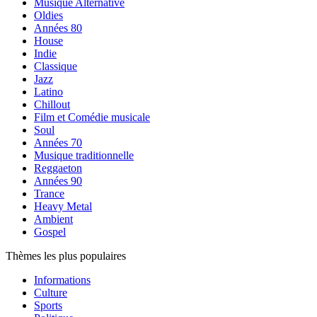
Musique Alternative
Oldies
Années 80
House
Indie
Classique
Jazz
Latino
Chillout
Film et Comédie musicale
Soul
Années 70
Musique traditionnelle
Reggaeton
Années 90
Trance
Heavy Metal
Ambient
Gospel
Thèmes les plus populaires
Informations
Culture
Sports