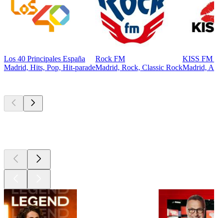
Los 40 Principales España
Rock FM
KISS FM E
Madrid, Hits, Pop, Hit-parade
Madrid, Rock, Classic Rock
Madrid, An
Les meilleurs
podcasts
Les meilleurs
podcasts
Les meilleurs
podcasts