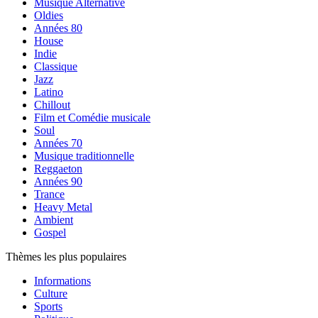
Musique Alternative
Oldies
Années 80
House
Indie
Classique
Jazz
Latino
Chillout
Film et Comédie musicale
Soul
Années 70
Musique traditionnelle
Reggaeton
Années 90
Trance
Heavy Metal
Ambient
Gospel
Thèmes les plus populaires
Informations
Culture
Sports