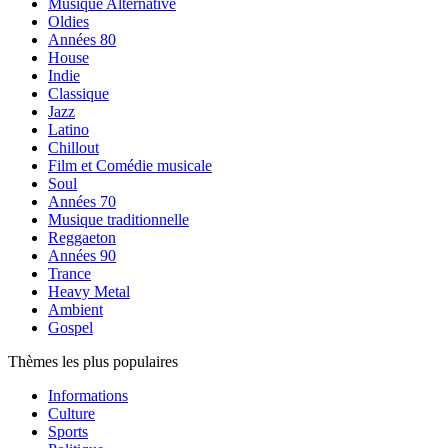
Musique Alternative
Oldies
Années 80
House
Indie
Classique
Jazz
Latino
Chillout
Film et Comédie musicale
Soul
Années 70
Musique traditionnelle
Reggaeton
Années 90
Trance
Heavy Metal
Ambient
Gospel
Thèmes les plus populaires
Informations
Culture
Sports