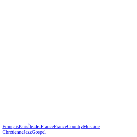
Français
Paris
Île-de-France
France
Country
Musique
Chrétienne
Jazz
Gospel