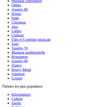
Musique Alternative
Oldies
Années 80
House
Indie
Classique
Jazz
Latino
Chillout
Film et Comédie musicale
Soul
Années 70
Musique traditionnelle
Reggaeton
Années 90
Trance
Heavy Metal
Ambient
Gospel
Thèmes les plus populaires
Informations
Culture
Sports